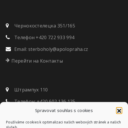
Чернокостелецка 351/165
Телефон +420 722 933 994
Email:
sterboholy@apolopraha.cz
Перейти на Контакты
Штрампух 110
Телефон: +420 602 136 125
Spravovat souhlas s cookies
Email:
strampouch@apolocaslav.cz
Používáme cookies k optimalizaci našich webových stránek a našich
Перейти на Контакты
služeb.